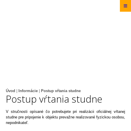
≡
Úvod
|
Informácie
|
Postup vŕtania studne
Postup vŕtania studne
V stručnosti opísané čo potrebujete pri realizácii oficiálnej vŕtanej
studne pre pripojenie k objektu prevažne realizované fyzickou osobou,
nepodnikateľ.