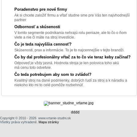
Poradenstvo pre nové firmy
Ak si chcete založiť firmu a vŕtať studne sme pre Vás ten najvhodnejší
partner
Odbornosť a skúsenosti
V tomto segmente podnikania nehrajú rolu peniaze, ale to čo o ňom
viete a nie či máte na stroj investície.
Čo je teda najvyššia cennosť?
Skúsenosti, prax a informácie. To je to najcennejšie v tejto brandži.
Čo by dal profesionálny vŕtač za to čo vie teraz keby začínal?
Odpoveď je vždy jasná. Hodnota stroja je len polovica toho akú
má cenu toto odvetvie.
Čo teda potrebujem aby som to zvládol?
Kvalitný stroj na dané podmienky, dobrých ľudí za stroj a k náradiu a
niekoho kto mi to celé pomôže rozbehnúť.
dddd
Copyright © 2010 - 2026 www.vrtanie-studni.sk
Všetky práva vyhradené.
Mapa stránky