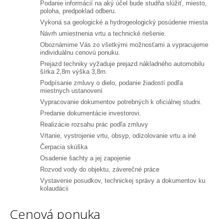
Podanie informácií na aký účel bude studňa slúžiť, miesto,
poloha, predpoklad odberu.
Vykoná sa geologické a hydrogeologický posúdenie miesta
Návrh umiestnenia vrtu a technické riešenie.
Oboznámime Vás zo všetkými možnosťami a vypracujeme
individuálnu cenovú ponuku.
Prejazd techniky vyžaduje prejazd nákladného automobilu
šírka 2,8m výška 3,8m.
Podpísanie zmluvy o dielo, podanie žiadostí podľa
miestnych ustanovení
Vypracovanie dokumentov potrebných k oficiálnej studni.
Predanie dokumentácie investorovi.
Realizácie rozsahu prác podľa zmluvy
Vŕtanie, vystrojenie vrtu, obsyp, odizolovanie vrtu a iné
Čerpacia skúška
Osadenie šachty a jej zapojenie
Rozvod vody do objektu, záverečné práce
Vystavenie posudkov, technickej správy a dokumentov ku
kolaudácii
Cenová ponuka